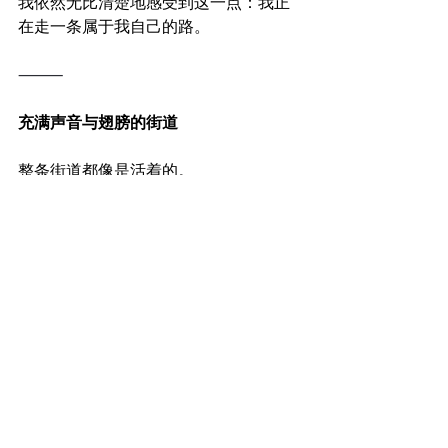
我依然无比清楚地感受到这一点：我正
在走一条属于我自己的路。
⸻
充满声音与翅膀的街道
整条街道都像是活着的。
天气刚刚好——那种会让你忘记身体存在
的好。光线明亮，却温柔。一切都和教
堂山不一样，更宽阔，更开放。
然后，是那些鹦鹉。
https://video.wixstatic.com/video/7dfe40_d0b794
689f0b4d8aa8587262d944cc3c/1080p/mp4/fil
e.mp4