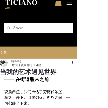
TICIANO
ART
文章
Ziqi Sang
1月19日
讀畢需時 3 分鐘
当我的艺术遇见世界
—— 在街道醒来之前
凌晨两点，我们抵达了劳德代尔堡。
车终于停下。引擎熄火。忽然之间，一
切都静了下来。